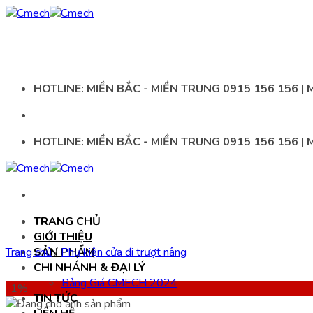
Chuyển
đến
nội
dung
HOTLINE: MIỀN BẮC - MIỀN TRUNG 0915 156 156 |
HOTLINE: MIỀN BẮC - MIỀN TRUNG 0915 156 156 |
TRANG CHỦ
GIỚI THIỆU
Trang chủ
SẢN PHẨM
/
Phụ kiện cửa đi trượt nâng
CHI NHÁNH & ĐẠI LÝ
Bảng Giá CMECH 2024
-1%
TIN TỨC