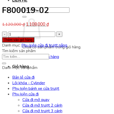
LIÊN HỆ
F800019-02
Tìm
kiếm:
Giá
Giá
1,108,000
₫
1,120,000
₫
gốc
hiện
F800019-
là:
tại
02
Thêm vào giỏ hàng
1,120,000 ₫.
là:
số
Danh mục:
Phụ kiện cửa đi trượt nâng
1,108,000 ₫.
Chưa có sản phẩm trong giỏ hàng.
lượng
Tìm kiếm sản phẩm
Quay trở lại cửa hàng
Giỏ hàng
Danh mục sản phẩm
Bản lề cửa đi
Lõi khóa - Cylinder
Phụ kiện bánh xe cửa trượt
Phụ kiện cửa đi
Cửa đi mở quay
Cửa đi mở trượt 2 cánh
Cửa đi mở trượt 3 cánh