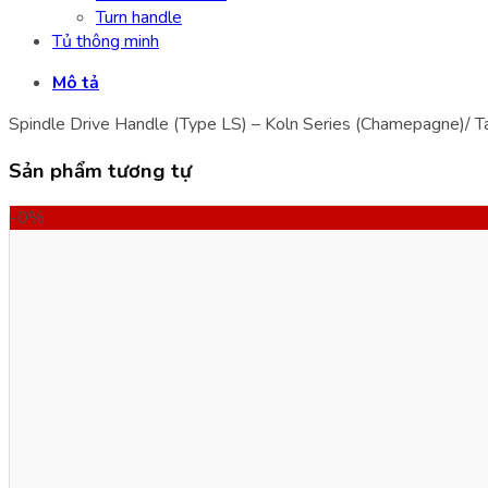
Turn handle
Tủ thông minh
Mô tả
Spindle Drive Handle (Type LS) – Koln Series (Chamepagne)/ Tay
Sản phẩm tương tự
-0%