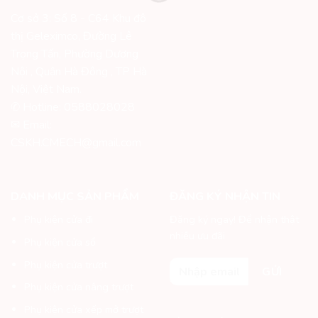
Cơ sở 3: Số 8 - C64 Khu đô
thị Geleximco, Đường Lê
Trọng Tấn, Phường Dương
Nội , Quận Hà Đông , TP Hà
Nội, Việt Nam.
✆ Hotline: 0588028028
✉ Email:
CSKH.CMECH@gmail.com
DANH MỤC SẢN PHẨM
ĐĂNG KÝ NHẬN TIN
Phụ kiện cửa đi
Đăng ký ngay! Để nhận thật
nhiều ưu đãi
Phụ kiện cửa sổ
Phụ kiện cửa trượt
Phụ kiện cửa nâng trượt
Phụ kiện cửa xếp mở trượt