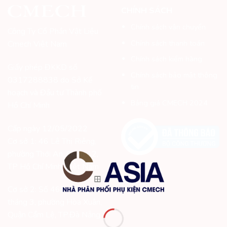
CHÍNH SÁCH
Chính sách vận chuyển
Công Ty Cổ Phần Vật Liệu
Chính sách thanh toán
Cmech Việt Nam
Chính sách kiểm hàng
Giấy phép ĐKKD số
Chính sách bảo mật thông
0317288838 do Sở Kế
tin
hoạch và Đầu tư Thành phố
Bảng giá CMECH 2024
Hồ Chí Minh
Cấp ngày 12/05/2022
Cơ sở 1: 46 Lê Thị Riêng,
phường Thới An, Quận 12,
TP Hồ Chí Minh, Việt Nam
Cơ sở 2: Số 463 đường 29
tháng 3, phường Hòa Xuân,
Quận Cẩm Lệ, TP.Đà Nẵng