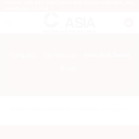
Chuyển
HOTLINE: MIỀN BẮC - MIỀN TRUNG 0915 156 156 | MIỀN NAM - TÂY
NGUYÊN 091 147 5225
đến
nội
dung
Trang chủ
/
Tay nắm cửa
/
New York Series
LỌC
Không tìm thấy sản phẩm nào khớp với lựa chọn của bạn.