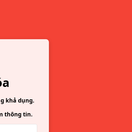
óa
ng khả dụng.
m thông tin.