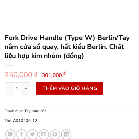
Fork Drive Handle (Type W) Berlin/Tay
nắm cửa sổ quay, hất kiểu Berlin. Chất
liệu hợp kim nhôm (đồng)
Giá
Giá
350,000
₫
₫
301,000
gốc
hiện
Fork Drive Handle (Type W) Berlin/Tay nắm cửa sổ quay, hất kiể
là:
tại
THÊM VÀO GIỎ HÀNG
350,000 ₫.
là:
301,000 ₫.
Danh mục:
Tay nắm cửa
Thẻ:
A010406-12