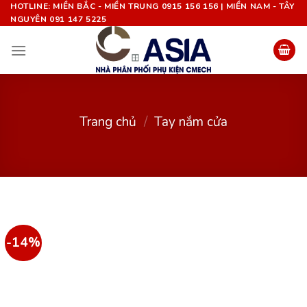
Chuyển
HOTLINE: MIỀN BẮC - MIỀN TRUNG 0915 156 156 | MIỀN NAM - TÂY
NGUYÊN 091 147 5225
đến
nội
dung
Trang chủ
/
Tay nắm cửa
-14%