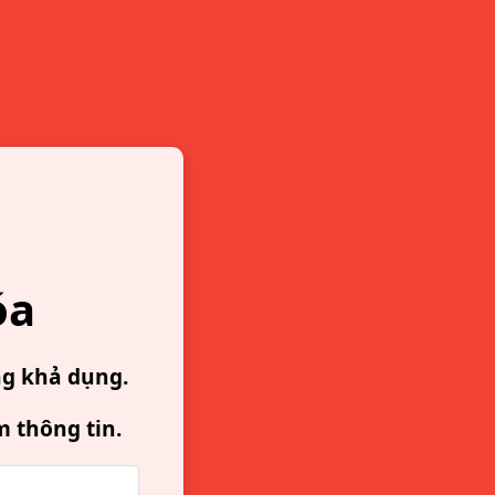
óa
ng khả dụng.
m thông tin.