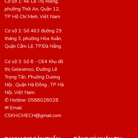
Cơ sở 1: 46 Lê Thị Riêng,
phường Thới An, Quận 12,
TP Hồ Chí Minh, Việt Nam
Cơ sở 2: Số 463 đường 29
tháng 3, phường Hòa Xuân,
Quận Cẩm Lệ, TP.Đà Nẵng
Cơ sở 3: Số 8 - C64 Khu đô
thị Geleximco, Đường Lê
Trọng Tấn, Phường Dương
Nội , Quận Hà Đông , TP Hà
Nội, Việt Nam.
✆ Hotline: 0588028028
✉ Email:
CSKH.CMECH@gmail.com