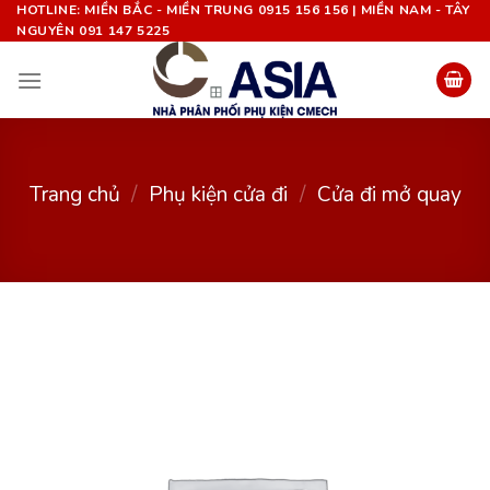
Chuyển
HOTLINE: MIỀN BẮC - MIỀN TRUNG 0915 156 156 | MIỀN NAM - TÂY
NGUYÊN 091 147 5225
đến
nội
dung
Trang chủ
/
Phụ kiện cửa đi
/
Cửa đi mở quay