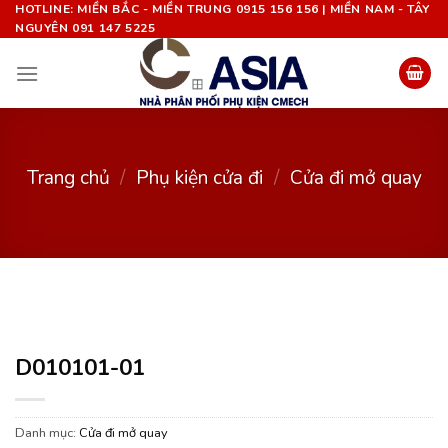
Chuyển
HOTLINE: MIỀN BẮC - MIỀN TRUNG 0915 156 156 | MIỀN NAM - TÂY
NGUYÊN 091 147 5225
đến
nội
dung
Trang chủ
/
Phụ kiện cửa đi
/
Cửa đi mở quay
D010101-01
Danh mục:
Cửa đi mở quay