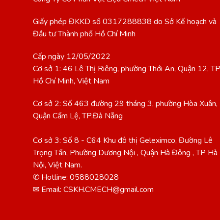
Giấy phép ĐKKD số 0317288838 do Sở Kế hoạch và
Đầu tư Thành phố Hồ Chí Minh
Cấp ngày 12/05/2022
Cơ sở 1: 46 Lê Thị Riêng, phường Thới An, Quận 12, T
Hồ Chí Minh, Việt Nam
Cơ sở 2: Số 463 đường 29 tháng 3, phường Hòa Xuân,
Quận Cẩm Lệ, TP.Đà Nẵng
Cơ sở 3: Số 8 - C64 Khu đô thị Geleximco, Đường Lê
Trọng Tấn, Phường Dương Nội , Quận Hà Đông , TP Hà
Nội, Việt Nam.
✆ Hotline: 0588028028
✉ Email: CSKH.CMECH@gmail.com