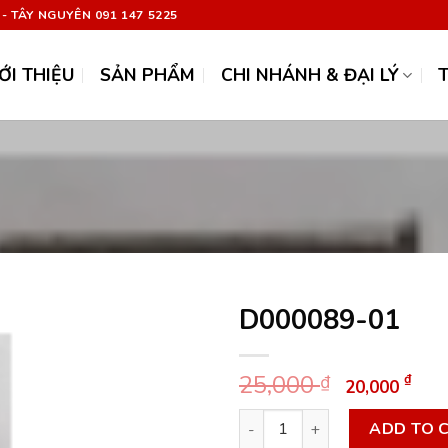
 - TÂY NGUYÊN 091 147 5225
ỚI THIỆU
SẢN PHẨM
CHI NHÁNH & ĐẠI LÝ
D000089-01
Original
Cu
25,000
₫
₫
20,000
price
pri
D000089-01 quantity
was:
is:
ADD TO 