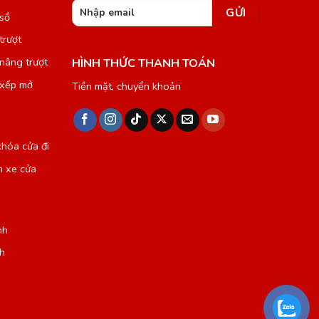
 sổ
trượt
 nâng trượt
HÌNH THỨC THANH TOÁN
 xếp mở
Tiền mặt, chuyển khoản
khóa cửa đi
h xe cửa
nh
h