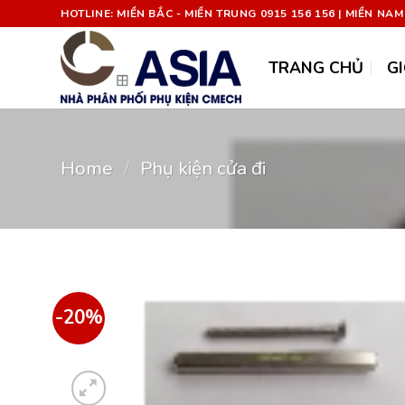
Chuyển
HOTLINE: MIỀN BẮC - MIỀN TRUNG 0915 156 156 | MIỀN NAM
đến
nội
TRANG CHỦ
GI
dung
Home
/
Phụ kiện cửa đi
-20%