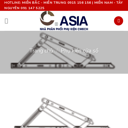
Chuyển
HOTLINE: MIỀN BẮC - MIỀN TRUNG 0915 156 156 | MIỀN NAM - TÂY
NGUYÊN 091 147 5225
đến
nội
dung
Trang chủ
/
Phụ kiện cửa sổ