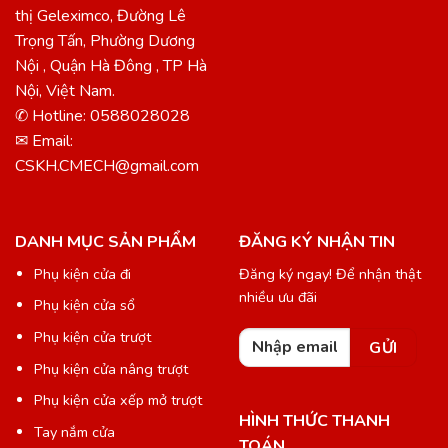
thị Geleximco, Đường Lê
Trọng Tấn, Phường Dương
Nội , Quận Hà Đông , TP Hà
Nội, Việt Nam.
✆ Hotline: 0588028028
✉ Email:
CSKH.CMECH@gmail.com
DANH MỤC SẢN PHẨM
ĐĂNG KÝ NHẬN TIN
Phụ kiện cửa đi
Đăng ký ngay! Để nhận thật
nhiều ưu đãi
Phụ kiện cửa sổ
Phụ kiện cửa trượt
Phụ kiện cửa nâng trượt
Phụ kiện cửa xếp mở trượt
HÌNH THỨC THANH
Tay nắm cửa
TOÁN