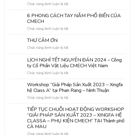
ở
Chức năng bình luận bị tắt
KIỆN
C.ASIA
Triển
CỬA
”
lãm
6 PHONG CÁCH TAY NẮM PHỔ BIẾN CỦA
NHÔM
GIẢI
Quốc
KÍNH
PHÁP
CMECH
tế
CMECH-
SẢN
ở
Chức năng bình luận bị tắt
Vietbuild
C.ASIA
XUẤT
6
Hà
TẠI
XINGFA
PHONG
THƯ CẢM ƠN
Nội_
TRIỂN
HỆ
CÁCH
Tháng
LÃM
CLASS
ở
Chức năng bình luận bị tắt
TAY
03/
VIETBUILD
A
THƯ
NẮM
2024
HÀ
–
CẢM
LỊCH NGHỈ TẾT NGUYÊN ĐÁN 2024 – Công
PHỔ
NỘI
“ANH
ƠN
BIẾN
ty Cổ Phần Vật Liệu CMECH Việt Nam
2024
HÙNG
CỦA
THẦM
ở
Chức năng bình luận bị tắt
CMECH
LẶNG
LỊCH
”
NGHỈ
Workshop “Giải Pháp Sản Xuất 2023 – Xingfa
TẠI
TẾT
hệ Class A” tại Phan Rang – Ninh Thuận
HÀ
NGUYÊN
NỘI
ở
Chức năng bình luận bị tắt
ĐÁN
THÁNG
Workshop
2024
03/2024
“Giải
TIẾP TỤC CHUỖI HOẠT ĐỘNG WORKSHOP
–
Pháp
Công
“GIẢI PHÁP SẢN XUẤT 2023 – XINGFA HỆ
Sản
ty
CLASSA – PHỤ KIỆN CMECH” TẠI Thành phố
Xuất
Cổ
CÀ MAU
2023
Phần
–
ở
Chức năng bình luận bị tắt
Vật