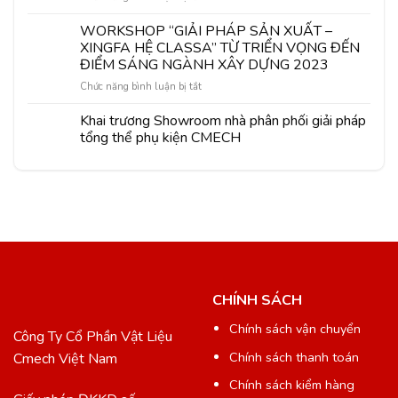
Xingfa
TIẾP
Liệu
hệ
TỤC
WORKSHOP “GIẢI PHÁP SẢN XUẤT –
CMECH
Class
CHUỖI
Việt
XINGFA HỆ CLASSA” TỪ TRIỂN VỌNG ĐẾN
A”
HOẠT
Nam
ĐIỂM SÁNG NGÀNH XÂY DỰNG 2023
tại
ĐỘNG
Phan
ở
Chức năng bình luận bị tắt
WORKSHOP
Rang
WORKSHOP
“GIẢI
–
“GIẢI
PHÁP
Khai trương Showroom nhà phân phối giải pháp
Ninh
PHÁP
SẢN
tổng thể phụ kiện CMECH
Thuận
SẢN
XUẤT
XUẤT
2023
–
–
XINGFA
XINGFA
HỆ
HỆ
CLASSA”
CLASSA
TỪ
–
TRIỂN
PHỤ
VỌNG
KIỆN
ĐẾN
CMECH”
ĐIỂM
CHÍNH SÁCH
TẠI
SÁNG
Thành
Chính sách vận chuyển
NGÀNH
phố
Công Ty Cổ Phần Vật Liệu
XÂY
CÀ
Chính sách thanh toán
Cmech Việt Nam
DỰNG
MAU
2023
Chính sách kiểm hàng