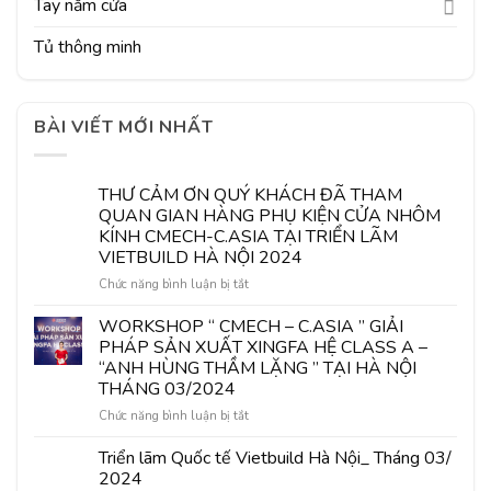
Tay nắm cửa
Tủ thông minh
BÀI VIẾT MỚI NHẤT
THƯ CẢM ƠN QUÝ KHÁCH ĐÃ THAM
QUAN GIAN HÀNG PHỤ KIỆN CỬA NHÔM
KÍNH CMECH-C.ASIA TẠI TRIỂN LÃM
VIETBUILD HÀ NỘI 2024
ở
Chức năng bình luận bị tắt
THƯ
CẢM
WORKSHOP “ CMECH – C.ASIA ” GIẢI
ƠN
PHÁP SẢN XUẤT XINGFA HỆ CLASS A –
QUÝ
“ANH HÙNG THẦM LẶNG ” TẠI HÀ NỘI
KHÁCH
THÁNG 03/2024
ĐÃ
THAM
ở
Chức năng bình luận bị tắt
QUAN
WORKSHOP
GIAN
“
Triển lãm Quốc tế Vietbuild Hà Nội_ Tháng 03/
HÀNG
CMECH
2024
PHỤ
–