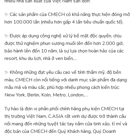
nhiều nhà sản xuất cửa Việt Nam săn đón:
✨ Các sản phẩm của CMECH có khả năng thực hiện đóng mở
hơn 100.000 lần (nhiều hơn gấp 4 lần tiêu chuẩn quốc tế).
✨ Được áp dụng công nghệ xử lý bề mặt độc quyền, chịu
được thử nghiệm phun sương muối lên đến hơn 2.000 giờ,
bảo hành lên đến 10 năm, là sự lựa chọn hoàn hảo của các
resort, khu du lịch, nhà ở ven biển,…
✨ Không những đạt yêu cầu cao về tính thẩm mỹ, độ bền
màu, CMECH còn nổi tiếng với danh mục sản phẩm đa dạng
mẫu mã và màu sắc, phù hợp nhiều phong cách kiến trúc:
New York, Berlin, Koln, Metro, London,…
Tự hào là đơn vị phân phối chính hãng phụ kiện CMECH tại
thị trường Việt Nam, C.ASIA rất vinh dự được trở thành cầu
nối mang đến những tuyệt tác tay nắm cửa tinh xảo, tỉ mỉ và
độc bản của CMECH đến Quý Khách hàng, Quý Doanh