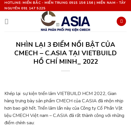
Chuyển
HOTLINE: MIỀN BẮC - MIỀN TRUNG 0915 156 156 | MIỀN NAM - TÂY
NGUYÊN 091 147 5225
đến
nội
dung
NHÌN LẠI 3 ĐIỂM NỔI BẬT CỦA
CMECH – C.ASIA TẠI VIETBUILD
HỒ CHÍ MINH_ 2022
Khép lại sự kiện triển lãm VIETBUILD HCM 2022, Gian
hàng trưng bày sản phẩm CMECH của C.ASIA đã nhộn nhịp
hơn bao giờ hết. Triển lãm lần này của Công ty Cổ Phần Vật
liệu CMECH Việt nam – C.ASIA đã rất thành công với những
điểm chính sau: